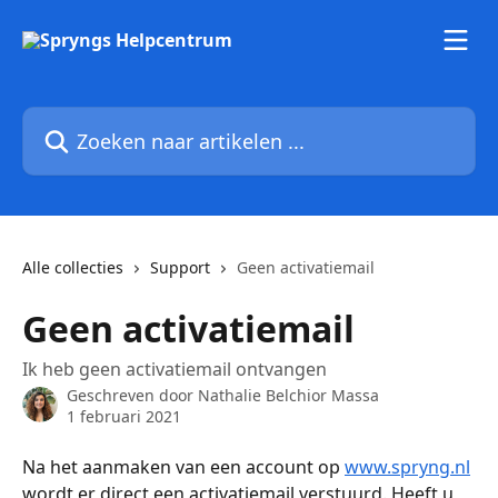
Naar de hoofdinhoud
Zoeken naar artikelen ...
Alle collecties
Support
Geen activatiemail
Geen activatiemail
Ik heb geen activatiemail ontvangen
Geschreven door
Nathalie Belchior Massa
1 februari 2021
Na het aanmaken van een account op 
www.spryng.nl
wordt er direct een activatiemail verstuurd. Heeft u 