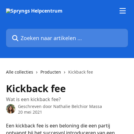
Naar de hoofdinhoud
Zoeken naar artikelen ...
Alle collecties
Producten
Kickback fee
Kickback fee
Wat is een kickback fee?
Geschreven door
Nathalie Belchior Massa
20 mei 2021
Een kickback fee is een beloning die een partij 
ontvangt bij het succesvol introduceren van een 