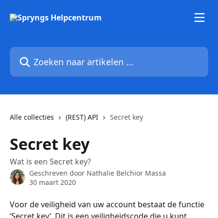
Naar de hoofdinhoud
Zoeken naar artikelen ...
Alle collecties
(REST) API
Secret key
Secret key
Wat is een Secret key?
Geschreven door
Nathalie Belchior Massa
30 maart 2020
Voor de veiligheid van uw account bestaat de functie 
‘Secret key’. Dit is een veiligheidscode die u kunt 