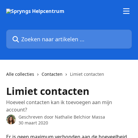
Naar de hoofdinhoud
Zoeken naar artikelen ...
Alle collecties
Contacten
Limiet contacten
Limiet contacten
Hoeveel contacten kan ik toevoegen aan mijn
account?
Geschreven door
Nathalie Belchior Massa
30 maart 2020
Er is geen maximum verbonden aan de hoeveelheid 